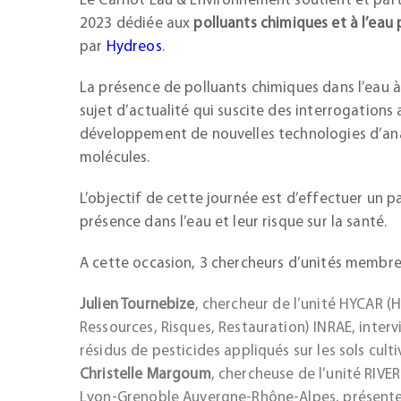
Le Carnot Eau & Environnement soutient et part
2023 dédiée aux
polluants chimiques et à l’eau
par
Hydreos
.
La présence de polluants chimiques dans l’eau
sujet d’actualité qui suscite des interrogations
développement de nouvelles technologies d’anal
molécules.
L’objectif de cette journée est d’effectuer un p
présence dans l’eau et leur risque sur la santé.
A cette occasion, 3 chercheurs d’unités membre
Julien Tournebize
, chercheur de l’unité HYCAR 
Ressources, Risques, Restauration) INRAE, inte
résidus de pesticides appliqués sur les sols cult
Christelle Margoum
, chercheuse de l’unité RIV
Lyon-Grenoble Auvergne-Rhône-Alpes, présenter