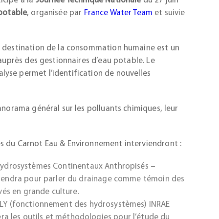
icipe à la
Journée Technique Nationale
du 27 juin
 potable
, organisée par
France Water Team
et suivie
 à destination de la consommation humaine est un
 auprès des gestionnaires d’eau potable. Le
yse permet l’identification de nouvelles
anorama général sur les polluants chimiques, leur
s du Carnot Eau & Environnement interviendront :
(Hydrosystèmes Continentaux Anthropisés –
rviendra pour parler du drainage comme témoin des
ivés en grande culture.
ERLY (fonctionnement des hydrosystèmes) INRAE
a les outils et méthodologies pour l’étude du