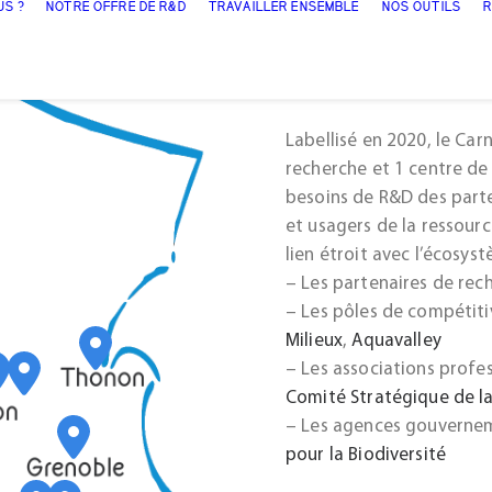
Un réseau
US ?
NOTRE OFFRE DE R&D
TRAVAILLER ENSEMBLE
NOS OUTILS
R
soutenir l
Labellisé en 2020, le Ca
recherche et 1 centre de
besoins de R&D des parte
et usagers de la ressour
lien étroit avec l’écosyst
– Les partenaires de re
– Les pôles de compétitiv
Milieux
,
Aquavalley
– Les associations profes
Comité Stratégique de la 
– Les agences gouvernem
pour la Biodiversité