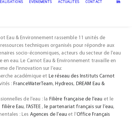
 de chercheurs pour
ÉALISATIONS
EVÈNEMENTS
ACTUALITÉS
CONTACT
'innovation
rnot Eau & Environnement rassemble 11 unités de
 ressources techniques organisés pour répondre aux
naires socio-économiques, acteurs du secteur de l’eau
ce en eau. Le Carnot Eau & Environnement travaille en
ème de l’innovation sur l’eau:
cherche académique et
Le réseau des Instituts Carnot
ités :
FranceWaterTeam
,
Hydreos
,
DREAM Eau &
sionnelles de l’eau : la
Filière française de l’eau
et le
filière Eau
,
l’ASTEE
,
le partenariat français sur l’eau
,
entales : Les
Agences de l’eau
et l’
Office Français